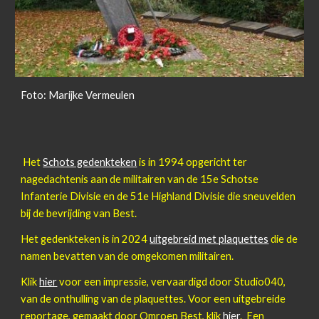
Foto: Marijke Vermeulen
Het
Schots gedenkteken
is in 1994 opgericht ter
nagedachtenis aan de militairen van de 15e Schotse
Infanterie Divisie en de 51e Highland Divisie die sneuvelden
bij de bevrijding van Best.
Het
gedenkteken
is in 2024
uitgebreid met plaquettes
die de
namen bevatten van de omgekomen militairen
.
Klik
hier
voor een impressie,
vervaardigd door Studio040
,
van de onthulling van de plaquettes. Voor een uitgebreide
reportage, gemaakt door Omroep Best, klik
hier
. Een